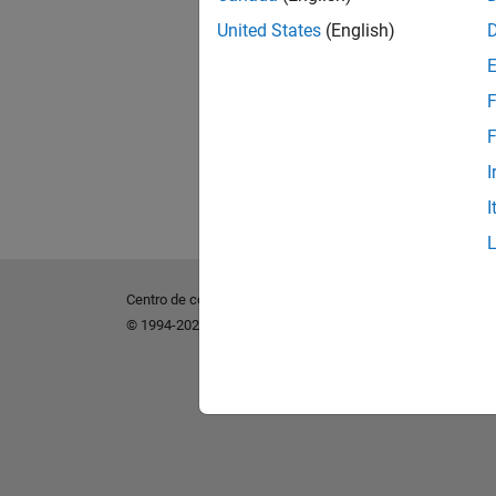
United States
(English)
F
F
I
I
Centro de confianza
Marcas comerciales
Política de p
© 1994-2026 The MathWorks, Inc.