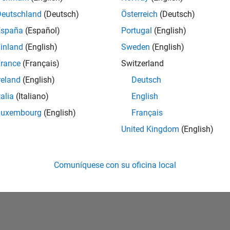
Deutschland
(Deutsch)
Österreich
(Deutsch)
España
(Español)
Portugal
(English)
inland
(English)
Sweden
(English)
rance
(Français)
Switzerland
reland
(English)
Deutsch
talia
(Italiano)
English
Luxembourg
(English)
Français
United Kingdom
(English)
rivacidad
Antipiratería
Estado de las aplicaciones
Información de contac
Comuníquese con su oficina local