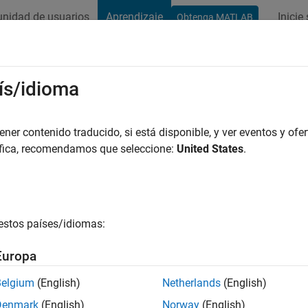
nidad de usuarios
Aprendizaje
Inicie
Obtenga MATLAB
uite
Documentación y soporte
ís/idioma
er contenido traducido, si está disponible, y ver eventos y ofer
áfica, recomendamos que seleccione:
United States
.
estos países/idiomas:
Europa
Belgium
(English)
Netherlands
(English)
Denmark
(English)
Norway
(English)