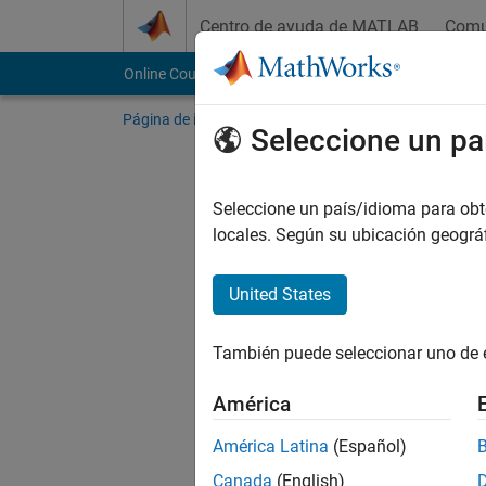
Saltar al contenido
Centro de ayuda de MATLAB
Comu
Online Courses
Página de inicio
Mis cursos
Online Training S
Seleccione un pa
Seleccione un país/idioma para obten
locales. Según su ubicación geogr
United States
También puede seleccionar uno de 
América
América Latina
(Español)
Canada
(English)