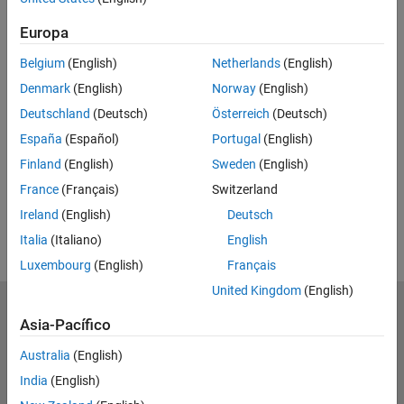
Europa
Belgium
(English)
Netherlands
(English)
Denmark
(English)
Norway
(English)
Deutschland
(Deutsch)
Österreich
(Deutsch)
España
(Español)
Portugal
(English)
Finland
(English)
Sweden
(English)
France
(Français)
Switzerland
Ireland
(English)
Deutsch
Italia
(Italiano)
English
Luxembourg
(English)
Français
United Kingdom
(English)
Centro de confianza
Marcas comerciales
Política de privacidad
Asia-Pacífico
Antipiratería
Estado de las aplicaciones
Información de contacto
Australia
(English)
© 1994-2026 The MathWorks, Inc.
India
(English)