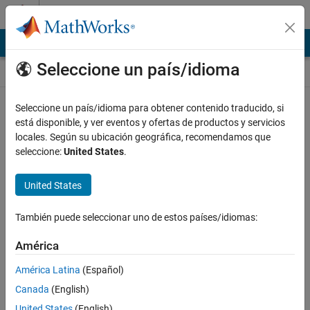
Saltar al contenido
Cursos online a su ritmo
Online Courses
Seleccione un país/idioma
Para realizar los cursos a su ritmo de MathWorks necesitará
Seleccione un país/idioma para obtener contenido traducido, si
un ordenador portátil o de sobremesa.
está disponible, y ver eventos y ofertas de productos y servicios
locales. Según su ubicación geográfica, recomendamos que
seleccione:
United States
.
United States
También puede seleccionar uno de estos países/idiomas:
América
América Latina
(Español)
Canada
(English)
United States
(English)